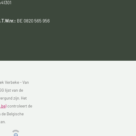
441301
.T.W.nr.:
BE 0820 565 956
ek Verbeke - Van
G lijst van de
ergund zijn. Het
.be)
controleert de
n de Belgische
ken.