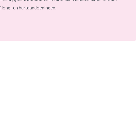
j long- en hartaandoeningen.
ermaat aan zuurstof
en men kan zich duizelig voelen, zweten
gevoel in de borststreek, flauwvallen, zwakte en tintelingen
varen. Deze symptomen leiden ertoe dat iemand nog angstiger
 verergert de klachten alleen maar.