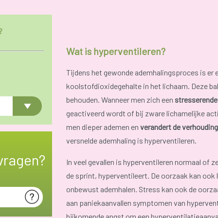
?
Wat is hyperventileren?
Tijdens het gewonde ademhalingsproces is er e
koolstofdioxidegehalte in het lichaam. Deze bal
behouden. Wanneer men zich een
stresserende 
geactiveerd wordt of bij zware lichamelijke act
men dieper ademen en
verandert de verhouding
versnelde ademhaling is hyperventileren.
vragen?
In veel gevallen is hyperventileren normaal of
de sprint, hyperventileert. De oorzaak kan ook l
onbewust ademhalen. Stress kan ook de oorzaak 
aan paniekaanvallen symptomen van hyperventil
bijkomende angst om een hyperventilatieaanval t