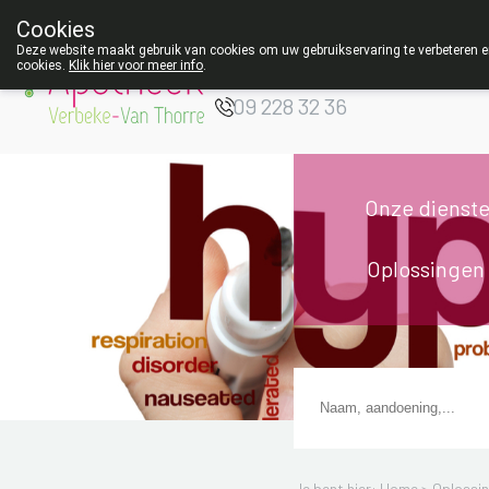
Cookies
Apotheek Verbeke
Deze website maakt gebruik van cookies om uw gebruikservaring te verbeteren en
- Van Thorre
cookies.
Klik hier voor meer info
.
W
09 228 32 36
Onze dienst
Oplossingen
Je bent hier: Home >
Oplossi