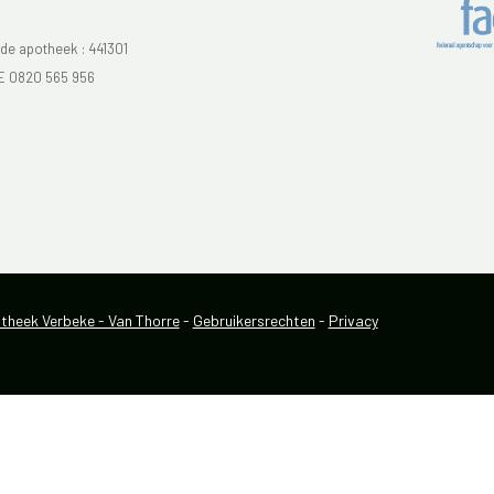
e apotheek :
441301
E 0820 565 956
heek Verbeke - Van Thorre
-
Gebruikersrechten
-
Privacy