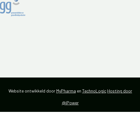
Website ontwikkeld door
MyPharma
en
TechnoLogic
Hosting door
@iPower