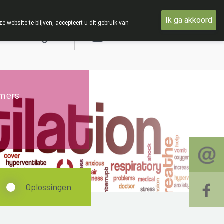
oensdag 19 AUGUSTUS
Ik ga akkoord
ebsite te blijven, accepteert u dit gebruik van
Aanmelden
mers
Oplossingen