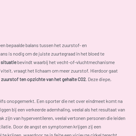
en bepaalde balans tussen het zuurstof- en
ans is nodig om de juiste zuurtegraad in het bloed te
situatie
bevindt waarbij het vecht-of-vluchtmechanisme
iviteit, vraagt het lichaam om meer zuurstof. Hierdoor gaat
 zuurstof ten opzichte van het gehalte CO2
. Deze diepe,
 zelfs onopgemerkt. Een sporter die net over eindmeet komt na
iggen bij een verkeerde ademhaling, veelal als het resultaat van
zijn van hyperventileren, veelal vertonen personen die leiden
atie. Door de angst en symptomen krijgen zij een
e krijgen, waardoor ze in feite een vicieuze cirkel terecht