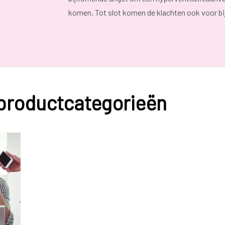
komen. Tot slot komen de klachten ook voor bi
De symptomen worden veroorzaakt door de
ov
of hartkloppingen ervaren. Ook een beklemmend 
in de handen, voeten of het gezicht worden er
wordt en nog dieper en sneller gaat ademen. Dit
 productcategorieën