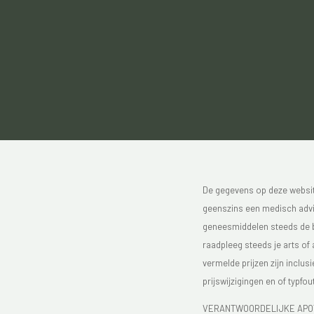
De gegevens op deze website
geenszins een medisch advie
geneesmiddelen steeds de bijs
raadpleeg steeds je arts of
vermelde prijzen zijn inclu
prijswijzigingen en of typfou
VERANTWOORDELIJKE APOTH