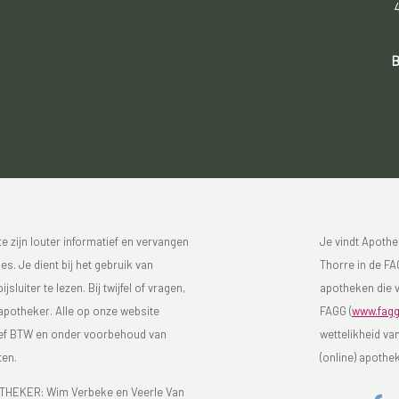
B
 zijn louter informatief en vervangen
Je vindt Apothe
s. Je dient bij het gebruik van
Thorre in de FAG
luiter te lezen. Bij twijfel of vragen,
apotheken die v
 apotheker. Alle op onze website
FAGG (
www.fagg
sief BTW en onder voorbehoud van
wettelikheid va
ten.
(online) apothe
EKER: Wim Verbeke en Veerle Van