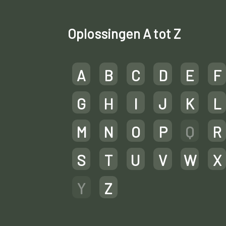
Oplossingen A tot Z
A
B
C
D
E
F
G
H
I
J
K
L
M
N
O
P
Q
R
S
T
U
V
W
X
Y
Z