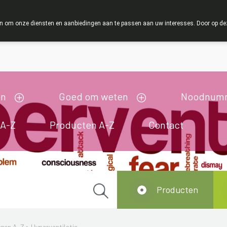
ZOMERVAKANTIE : Van maandag 3 AUGUSTUS tot en met w
 om onze diensten en aanbiedingen aan te passen aan uw interesses. Door op deze w
ij zijn gesloten van 3/08/2026 tot 19/08/2026
en
Goed om weten
Noodnum
 A-Z
Producten A-Z
Contact
Producten
ngen A-Z
>
Hyperventilatie