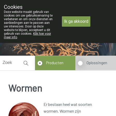
ZOMERVAKANTIE : Van maandag 3 AUG
Cookies
Apotheek Verbeke - Van Thorre
Deze website maakt gebruik van
09 228 32 36
cookies om uw gebruikservaring te
verbeteren en om onze diensten en
Ik ga akkoord
aanbiedingen aan te passen aan
uw interesses. Door op deze
website te blijven, accepteert u dit
gebruik van cookies.
Klik hier voor
meer info
.
Wij zijn gesloten van 3/08/2026 tot 19/08/2026
Producten
Oplossingen
Wormen
Er bestaan heel wat soorten
wormen. Wormen zijn