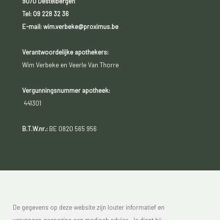
9070 Destelbergen
Tel:
09 228 32 36
E-mail: wim.verbeke@proximus.be
Verantwoordelijke apothekers:
Wim Verbeke en Veerle Van Thorre
Vergunningsnummer apotheek:
441301
B.T.W.nr.:
BE 0820 565 956
De gegevens op deze website zijn louter informatief en
vervangen geenszins een medisch advies. Je dient bij