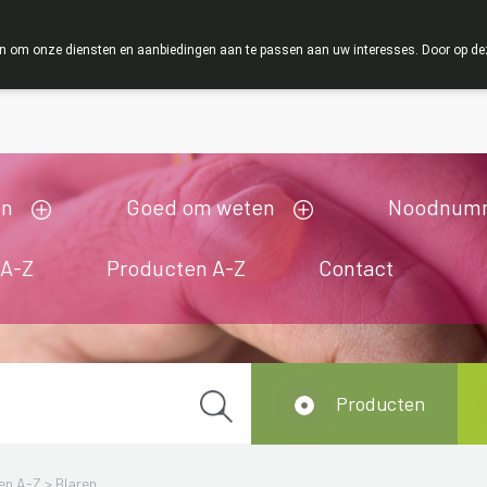
ZOMERVAKANTIE : Van maandag 3 AUGUSTUS tot en met woe
 om onze diensten en aanbiedingen aan te passen aan uw interesses. Door op deze w
ij zijn gesloten van 3/08/2026 tot 19/08/2026
en
Goed om weten
Noodnum
 A-Z
Producten A-Z
Contact
Producten
en A-Z
>
Blaren