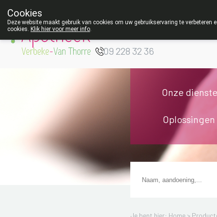
Cookies
Apotheek Verbeke
Deze website maakt gebruik van cookies om uw gebruikservaring te verbeteren en
cookies.
Klik hier voor meer info
.
- Van Thorre
W
09 228 32 36
Onze dienst
Oplossingen
Je bent hier: Home >
Product