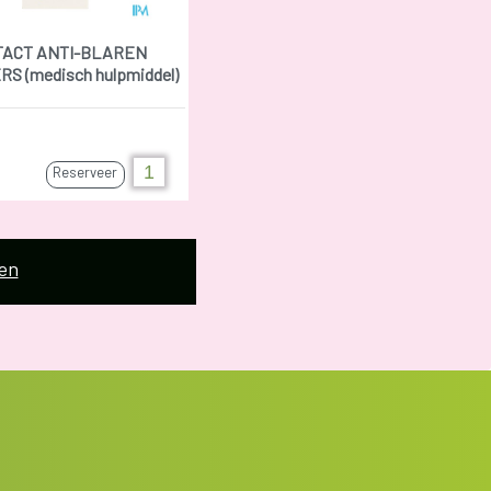
TACT ANTI-BLAREN
S (medisch hulpmiddel)
Reserveer
en