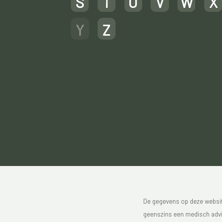
S
T
U
V
W
X
Y
Z
De gegevens op deze website
geenszins een medisch advie