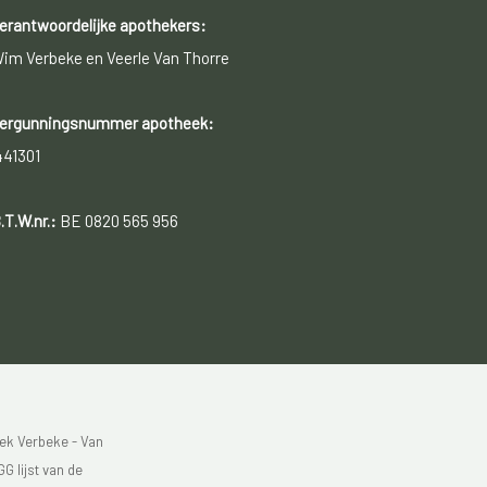
erantwoordelijke apothekers:
im Verbeke en Veerle Van Thorre
ergunningsnummer apotheek:
441301
.T.W.nr.:
BE 0820 565 956
ek Verbeke - Van
G lijst van de