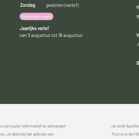
Zondag
gesloten (verlof)
V
Volgende week
W
Jaarlijks verlof
van 3 augustus tot 18 augustus
V
B
 zijn louter informatief en vervangen
Je vindt Apothe
s. Je dient bij het gebruik van
Thorre in de FAG