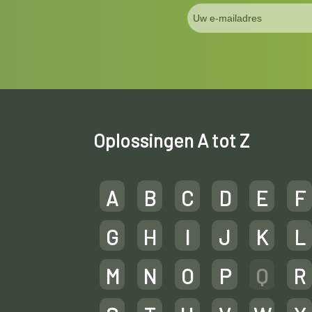
Oplossingen A tot Z
A
B
C
D
E
F
G
H
I
J
K
L
M
N
O
P
Q
R