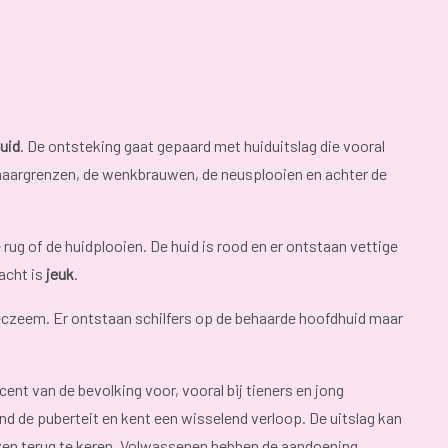
uid
. De ontsteking gaat gepaard met huiduitslag die vooral
e haargrenzen, de wenkbrauwen, de neusplooien en achter de
ug of de huidplooien. De huid is rood en er ontstaan vettige
acht is
jeuk
.
eczeem. Er ontstaan schilfers op de behaarde hoofdhuid maar
nt van de bevolking voor, vooral bij tieners en jong
 de puberteit en kent een wisselend verloop. De uitslag kan
zen terug te keren. Volwassenen hebben de aandoening