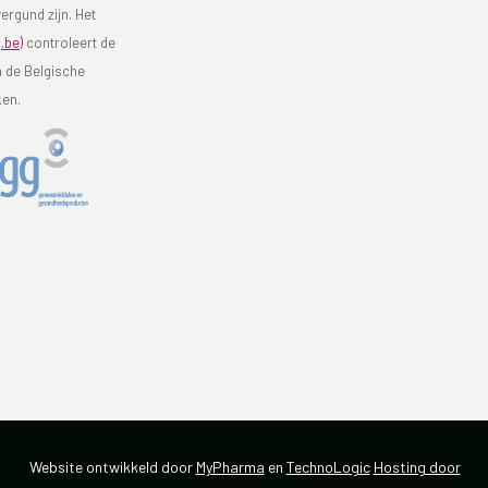
ergund zijn. Het
.be)
controleert de
n de Belgische
ken.
Website ontwikkeld door
MyPharma
en
TechnoLogic
Hosting door