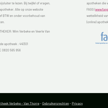
luiter te lezen. Bij twijfel of vragen,
apotheken die v
 apotheker. Alle op onze website
FAGG (
www.fagg
sief BTW en onder voorbehoud van
wettelikheid va
ten.
(online) apothe
EKER: Wim Verbeke en Veerle Van
e apotheek :
441301
E 0820 565 956
heek Verbeke - Van Thorre
-
Gebruikersrechten
-
Privacy