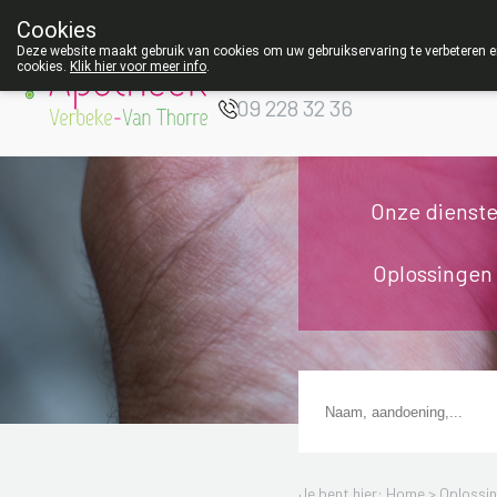
Cookies
Apotheek Verbeke
Deze website maakt gebruik van cookies om uw gebruikservaring te verbeteren en
- Van Thorre
cookies.
Klik hier voor meer info
.
W
09 228 32 36
Onze dienst
Oplossingen
Je bent hier: Home >
Oplossi