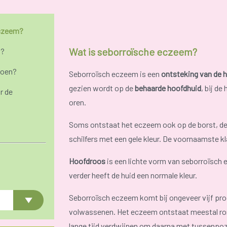
eczeem?
Wat is seborroïsche eczeem?
n?
doen?
Seborroïsch eczeem is een
ontsteking van de h
gezien wordt op de
behaarde hoofdhuid
, bij d
r de
oren.
Soms ontstaat het eczeem ook op de borst, de r
schilfers met een gele kleur. De voornaamste kl
Hoofdroos
is een lichte vorm van seborroïsch 
verder heeft de huid een normale kleur.
Seborroïsch eczeem komt bij ongeveer vijf proce
volwassenen. Het eczeem ontstaat meestal rond
lange tijd verdwijnen om daarna met tussenpo