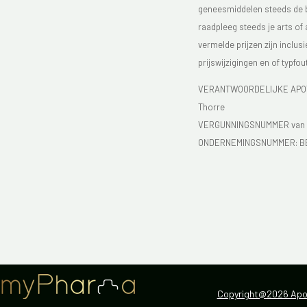
geneesmiddelen steeds de bijs
raadpleeg steeds je arts of
vermelde prijzen zijn inclu
prijswijzigingen en of typfou
VERANTWOORDELIJKE APOTH
Thorre
VERGUNNINGSNUMMER van d
ONDERNEMINGSNUMMER:
B
Copyright@2026 Apot