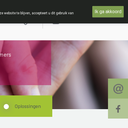
woensdag 19 AUGUSTUS
Ik ga akkoord
ebsite te blijven, accepteert u dit gebruik van
Aanmelden
mers
Oplossingen