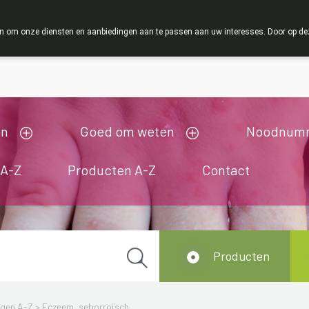
ZOMERVAKANTIE : Van maandag 3 AUGUSTUS tot en met 
 om onze diensten en aanbiedingen aan te passen aan uw interesses. Door op deze w
ij zijn gesloten van 3/08/2026 tot 19/08/2026
en
Goed om weten
Noodnum
 A-Z
Producten A-Z
Contact
Producten
ngen A-Z
>
Eczeem, seborroïsch