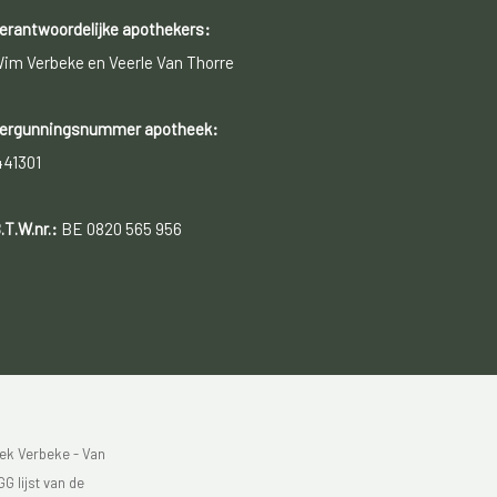
erantwoordelijke apothekers:
im Verbeke en Veerle Van Thorre
ergunningsnummer apotheek:
441301
.T.W.nr.:
BE 0820 565 956
ek Verbeke - Van
G lijst van de