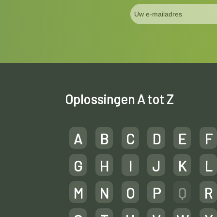
Oplossingen A tot Z
A
B
C
D
E
F
G
H
I
J
K
L
M
N
O
P
Q
R