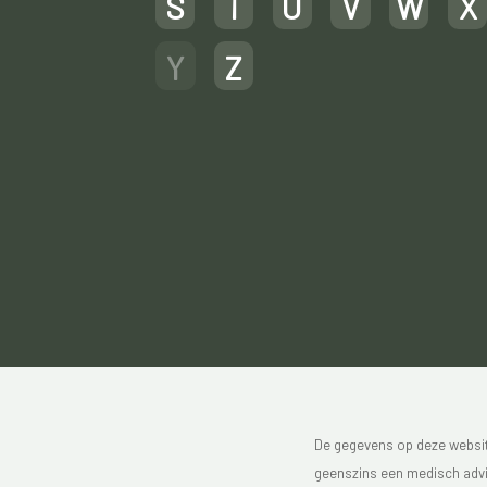
S
T
U
V
W
X
Y
Z
De gegevens op deze website
geenszins een medisch advie