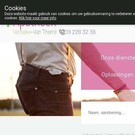
Cookies
Apotheek Verbeke
Deze website maakt gebruik van cookies om uw gebruikservaring te verbeteren en
cookies.
Klik hier voor meer info
.
- Van Thorre
W
09 228 32 36
Onze dienst
Oplossingen
Je bent hier: Home >
Product