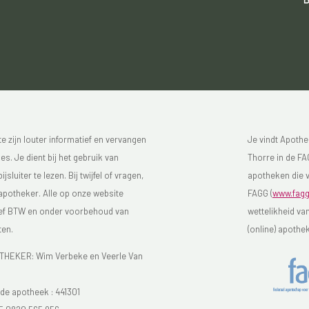
 zijn louter informatief en vervangen
Je vindt Apothe
s. Je dient bij het gebruik van
Thorre in de FAG
luiter te lezen. Bij twijfel of vragen,
apotheken die v
 apotheker. Alle op onze website
FAGG (
www.fagg
sief BTW en onder voorbehoud van
wettelikheid va
ten.
(online) apothe
EKER: Wim Verbeke en Veerle Van
e apotheek :
441301