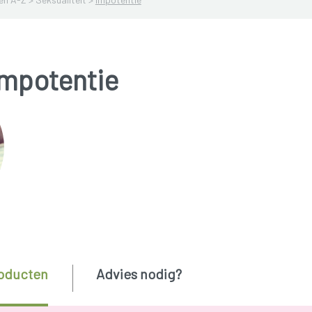
Impotentie
oducten
Advies nodig?