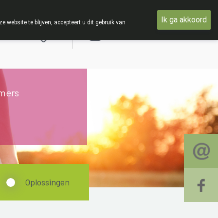
en met woensdag 19 AUGUSTUS
Ik ga akkoord
ebsite te blijven, accepteert u dit gebruik van
Aanmelden
mers
Oplossingen