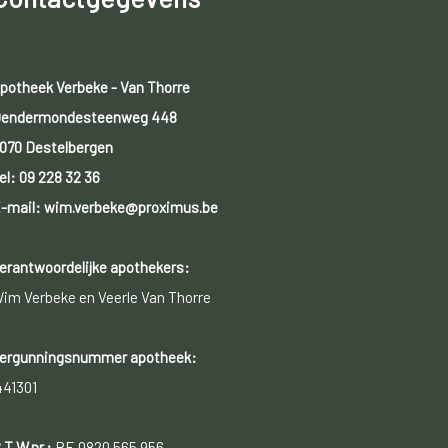
potheek Verbeke - Van Thorre
endermondesteenweg 448
070 Destelbergen
el:
09 228 32 36
-mail: wim.verbeke@proximus.be
erantwoordelijke apothekers:
im Verbeke en Veerle Van Thorre
ergunningsnummer apotheek:
441301
.T.W.nr.:
BE 0820 565 956