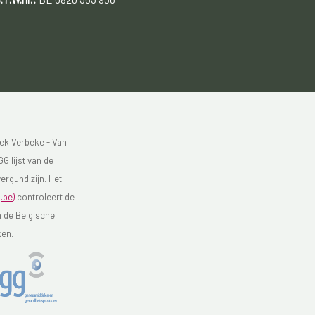
ek Verbeke - Van
G lijst van de
ergund zijn. Het
.be)
controleert de
n de Belgische
ken.