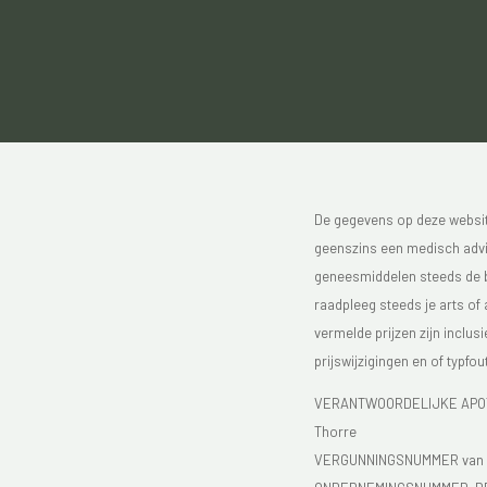
De gegevens op deze website
geenszins een medisch advie
geneesmiddelen steeds de bijs
raadpleeg steeds je arts of
vermelde prijzen zijn inclu
prijswijzigingen en of typfou
VERANTWOORDELIJKE APOTH
Thorre
VERGUNNINGSNUMMER van d