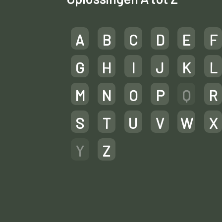
A
B
C
D
E
F
G
H
I
J
K
L
M
N
O
P
Q
R
S
T
U
V
W
X
Y
Z