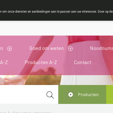
ZOMERVAKANTIE : Van maandag 3 AUGUSTUS tot 
 om onze diensten en aanbiedingen aan te passen aan uw interesses. Door op deze w
ij zijn gesloten van 3/08/2026 tot 19/08/2026
en
Goed om weten
Noodnum
 A-Z
Producten A-Z
Contact
Producten
en A-Z
>
Seksualiteit
>
Impotentie