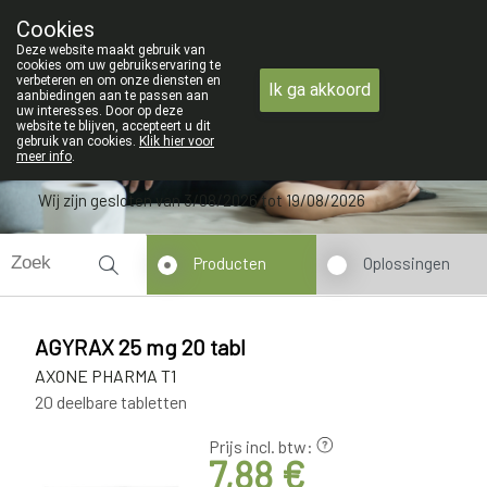
ZOMERVAKANTIE : Van maandag 3 AUG
Cookies
Apotheek Verbeke - Van Thorre
Deze website maakt gebruik van
09 228 32 36
cookies om uw gebruikservaring te
verbeteren en om onze diensten en
Ik ga akkoord
aanbiedingen aan te passen aan
uw interesses. Door op deze
website te blijven, accepteert u dit
gebruik van cookies.
Klik hier voor
meer info
.
Wij zijn gesloten van 3/08/2026 tot 19/08/2026
Producten
Oplossingen
AGYRAX 25 mg 20 tabl
AXONE PHARMA T1
20 deelbare tabletten
Prijs incl. btw:
7,88 €