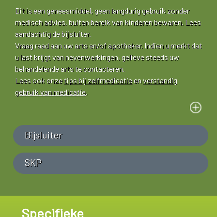
Dit is een geneesmiddel, geen langdurig gebruik zonder
medisch advies, buiten bereik van kinderen bewaren. Lees
aandachtig de bijsluiter.
Vraag raad aan uw arts en/of apotheker. Indien u merkt dat
u last krijgt van nevenwerkingen, gelieve steeds uw
behandelende arts te contacteren.
Lees ook onze
tips bij zelfmedicatie
en
verstandig
gebruik van medicatie
.
Bijsluiter
SKP
Specifieke