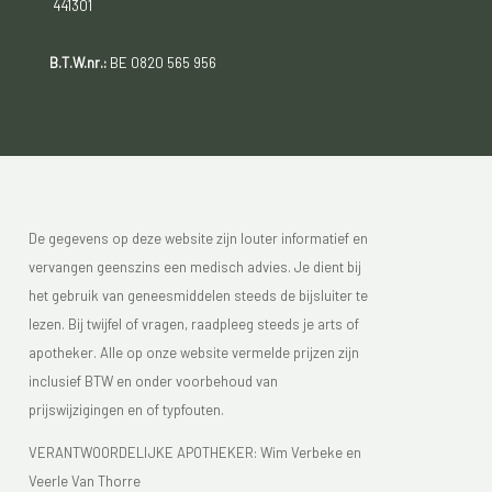
441301
B.T.W.nr.:
BE 0820 565 956
De gegevens op deze website zijn louter informatief en
vervangen geenszins een medisch advies. Je dient bij
het gebruik van geneesmiddelen steeds de bijsluiter te
lezen. Bij twijfel of vragen, raadpleeg steeds je arts of
apotheker. Alle op onze website vermelde prijzen zijn
inclusief BTW en onder voorbehoud van
prijswijzigingen en of typfouten.
VERANTWOORDELIJKE APOTHEKER: Wim Verbeke en
Veerle Van Thorre