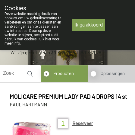
ZOMERVAKANTIE : Van maandag 3 AU
Cookies
Apotheek Verbeke - Van Thorre
Deze website maakt gebruik van
09 228 32 36
cookies om uw gebruikservaring te
verbeteren en om onze diensten en
Ik ga akkoord
aanbiedingen aan te passen aan
uw interesses. Door op deze
website te blijven, accepteert u dit
gebruik van cookies.
Klik hier voor
meer info
.
Wij zijn gesloten van 3/08/2026 tot 19/08/2026
Producten
Oplossingen
MOLICARE PREMIUM LADY PAD 4 DROPS 14 st
PAUL HARTMANN
Reserveer