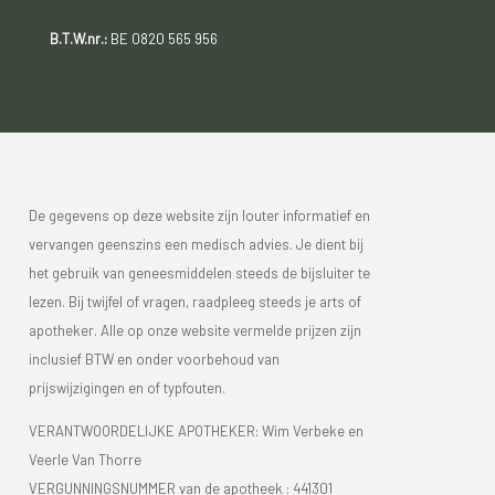
B.T.W.nr.:
BE 0820 565 956
De gegevens op deze website zijn louter informatief en
vervangen geenszins een medisch advies. Je dient bij
het gebruik van geneesmiddelen steeds de bijsluiter te
lezen. Bij twijfel of vragen, raadpleeg steeds je arts of
apotheker. Alle op onze website vermelde prijzen zijn
inclusief BTW en onder voorbehoud van
prijswijzigingen en of typfouten.
VERANTWOORDELIJKE APOTHEKER: Wim Verbeke en
Veerle Van Thorre
VERGUNNINGSNUMMER van de apotheek :
441301