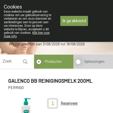
ZOMERVAKANTIE : Van maandag 3 AU
Cookies
Apotheek Verbeke - Van Thorre
Deze website maakt gebruik van
09 228 32 36
cookies om uw gebruikservaring te
verbeteren en om onze diensten en
Ik ga akkoord
aanbiedingen aan te passen aan
uw interesses. Door op deze
website te blijven, accepteert u dit
gebruik van cookies.
Klik hier voor
meer info
.
Wij zijn gesloten van 3/08/2026 tot 19/08/2026
Producten
Oplossingen
GALENCO BB REINIGINGSMELK 200ML
PERRIGO
Reserveer