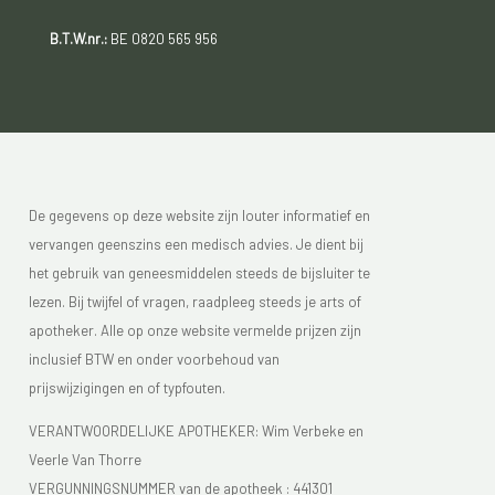
B.T.W.nr.:
BE 0820 565 956
De gegevens op deze website zijn louter informatief en
vervangen geenszins een medisch advies. Je dient bij
het gebruik van geneesmiddelen steeds de bijsluiter te
lezen. Bij twijfel of vragen, raadpleeg steeds je arts of
apotheker. Alle op onze website vermelde prijzen zijn
inclusief BTW en onder voorbehoud van
prijswijzigingen en of typfouten.
VERANTWOORDELIJKE APOTHEKER: Wim Verbeke en
Veerle Van Thorre
VERGUNNINGSNUMMER van de apotheek :
441301