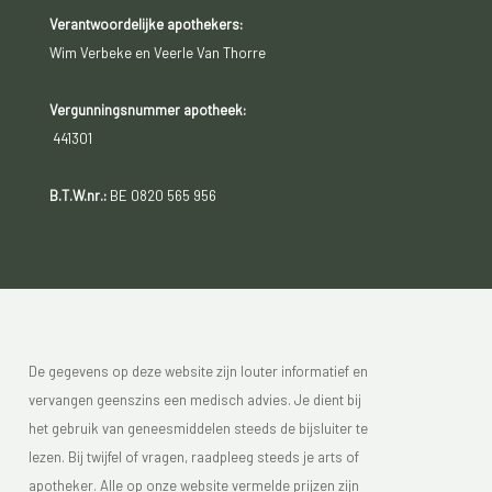
Verantwoordelijke apothekers:
Wim Verbeke en Veerle Van Thorre
Vergunningsnummer apotheek:
441301
B.T.W.nr.:
BE 0820 565 956
De gegevens op deze website zijn louter informatief en
vervangen geenszins een medisch advies. Je dient bij
het gebruik van geneesmiddelen steeds de bijsluiter te
lezen. Bij twijfel of vragen, raadpleeg steeds je arts of
apotheker. Alle op onze website vermelde prijzen zijn