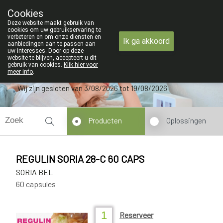
ZOMERVAKANTIE : Van maandag 3 AU
Cookies
Apotheek Verbeke - Van Thorre
Deze website maakt gebruik van
09 228 32 36
cookies om uw gebruikservaring te
verbeteren en om onze diensten en
Ik ga akkoord
aanbiedingen aan te passen aan
uw interesses. Door op deze
website te blijven, accepteert u dit
gebruik van cookies.
Klik hier voor
meer info
.
Wij zijn gesloten van 3/08/2026 tot 19/08/2026
Producten
Oplossingen
REGULIN SORIA 28-C 60 CAPS
SORIA BEL
60 capsules
Reserveer