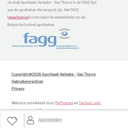
Je vindt Apotheek Verbeke - Van Thorre in de FAGG lijst
van de apotheken die vergund zijn. Het FAGG
(
www.fagg.be)
controleert de wettelikheid van de
Belgische (online) apotheken.
Copyright@2026 Apotheek Verbeke - Van Thorre
-
Gebruikersrechten
-
Privacy
Website ontwikkeld door
MyPharma
en
TechnoLogic
Hosting door @iPower
Aanmelden