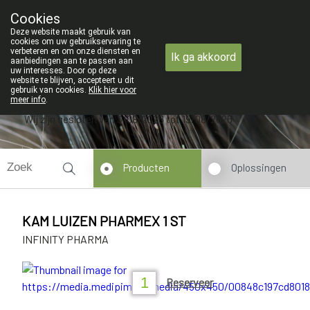
ZOMERVAKANTIE : Van
Cookies
Apotheek Verbeke - Van Thorre
Deze website maakt gebruik van
09 228 32 36
cookies om uw gebruikservaring te
verbeteren en om onze diensten en
Ik ga akkoord
aanbiedingen aan te passen aan
uw interesses. Door op deze
website te blijven, accepteert u dit
gebruik van cookies.
Klik hier voor
meer info
.
Wij zijn gesloten van 3/08/2026 tot 19/08/2026
Producten
Oplossingen
KAM LUIZEN PHARMEX 1 ST
INFINITY PHARMA
Reserveer