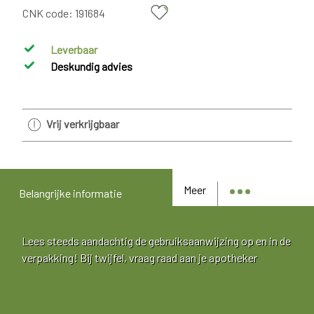
CNK code:
191684
Leverbaar
Deskundig advies
Vrij verkrijgbaar
Meer
Belangrijke informatie
Lees steeds aandachtig de gebruiksaanwijzing op en in de
verpakking! Bij twijfel, vraag raad aan je apotheker