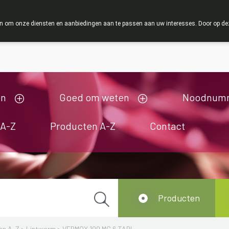
ZOMERVAKANTIE : Van maandag 3 AUGUSTUS tot en 
 om onze diensten en aanbiedingen aan te passen aan uw interesses. Door op deze w
ij zijn gesloten van 3/08/2026 tot 19/08/2026
en
Goed om weten
Noodnum
 A-Z
Producten A-Z
Contact
Producten
en A-Z
>
Lintworm
>
VERMOX 100 MG 6 TABL