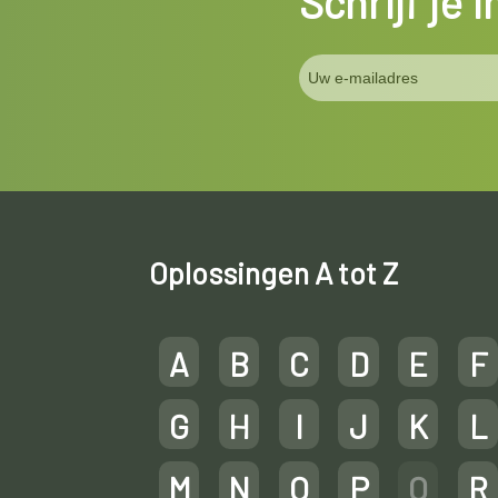
Schrijf je 
Oplossingen A tot Z
A
B
C
D
E
F
G
H
I
J
K
L
M
N
O
P
Q
R