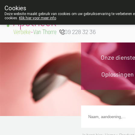
Cookies
Apotheek Verbeke
Deze website maakt gebruik van cookies om uw gebruikservaring te verbeteren en
cookies.
Klik hier voor meer info
.
- Van Thorre
W
09 228 32 36
Onze dienst
Oplossingen
Je bent hier: Home >
Product