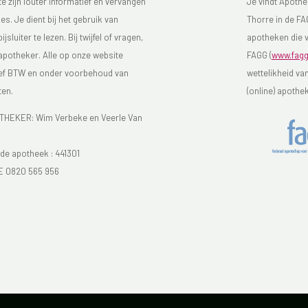
 zijn louter informatief en vervangen
Je vindt Apothe
s. Je dient bij het gebruik van
Thorre in de FAG
luiter te lezen. Bij twijfel of vragen,
apotheken die v
 apotheker. Alle op onze website
FAGG (
www.fagg
sief BTW en onder voorbehoud van
wettelikheid va
ten.
(online) apothe
EKER: Wim Verbeke en Veerle Van
e apotheek :
441301
E 0820 565 956