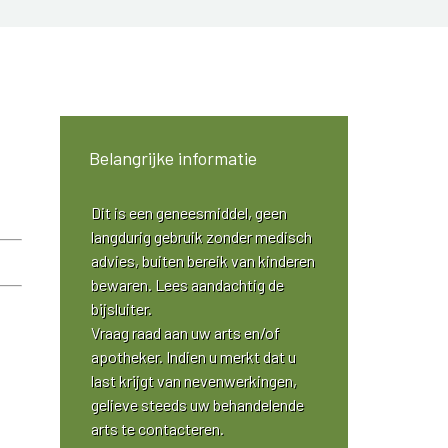
Belangrijke informatie
Dit is een geneesmiddel, geen
langdurig gebruik zonder medisch
advies, buiten bereik van kinderen
bewaren. Lees aandachtig de
bijsluiter.
Vraag raad aan uw arts en/of
apotheker. Indien u merkt dat u
last krijgt van nevenwerkingen,
gelieve steeds uw behandelende
arts te contacteren.