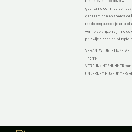
De gegevens op deze website
geenszins een medisch advie
geneesmiddelen steeds de bijs
raadpleeg steeds je arts of
vermelde prijzen zijn inclu
prijswijzigingen en of typfou
VERANTWOORDELIJKE APOTH
Thorre
VERGUNNINGSNUMMER van d
ONDERNEMINGSNUMMER:
B