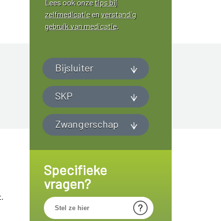
Lees ook onze
tips bij
zelfmedicatie
en
verstandig
gebruik van medicatie
.
Bijsluiter
SKP
Zwangerschap
Specifieke
vragen?
t.