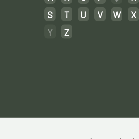
S
T
U
V
W
X
Y
Z