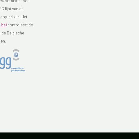
ek Verbeke - Van
G lijst van de
ergund zijn. Het
.be)
controleert de
n de Belgische
ken.