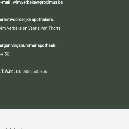
-mail: wim.verbeke@proximus.be
erantwoordelijke apothekers:
im Verbeke en Veerle Van Thorre
ergunningsnummer apotheek:
441301
.T.W.nr.:
BE 0820 565 956